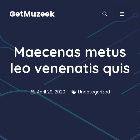
Skip
to
GetMuzeek
MENU
content
Maecenas metus
leo venenatis quis
April 29, 2020
Uncategorized